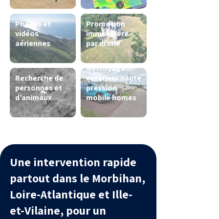
Photos et
Promotion
vidéos
immobilière
aériennes
par drone
Nettoyage
Recherche de
extérieur haute
personnes et
pression
d’animaux
mobile homes
Une intervention rapide
partout dans le Morbihan,
Loire-Atlantique et Ille-
et-Vilaine, pour un