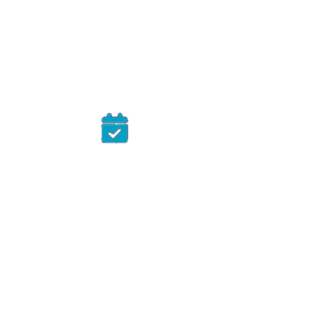
En supprimant mousses et
végétations, vous prolongez la
longévité de votre toit et réduisez
le risque de réparations onéreuses
à l’avenir.
Valoriser votre image
professionnelle
Pour une entreprise, l’état de la
façade ou de la vitrine est
déterminant : c’est la première
impression donnée à vos clients.
Une devanture propre et
entretenue reflète sérieux et
professionnalisme.