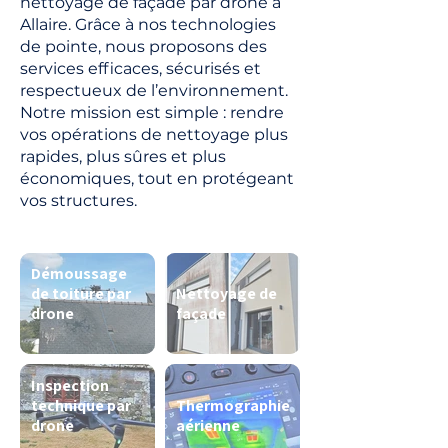
nettoyage de façade par drone à
Allaire. Grâce à nos technologies
de pointe, nous proposons des
services efficaces, sécurisés et
respectueux de l’environnement.
Notre mission est simple : rendre
vos opérations de nettoyage plus
rapides, plus sûres et plus
économiques, tout en protégeant
vos structures.
Démoussage
de toiture par
Nettoyage de
drone
façade
Inspection
technique par
Thermographie
drone
aérienne