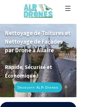
Nettoyage de Toitures et
Nettoyage de Façades
par Drone à Allaire
Rapide, Sécurisé et
Économique !
Découvrir ALR Drones