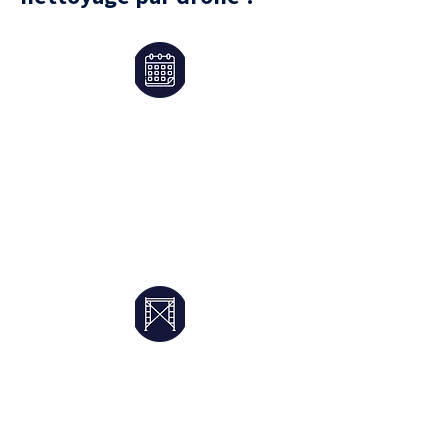
Une réponse rapide
Besoin d’une intervention urgente
? Nous adaptons notre planning
pour trouver rapidement un
créneau et traiter votre demande
sans délai.
Démoussage toiture –
Discrétion garantie
Fini les échafaudages et le