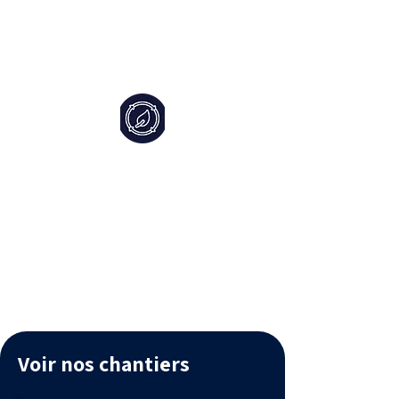
matériel envahissant : nos drones
permettent d’intervenir en toute
simplicité et sans gêne pour votre
environnement.
Une démarche
responsable
Nous privilégions des solutions
respectueuses de la nature, avec
une gamme complète de produits
biodégradables, conçus et
fabriqués en France.
Voir nos chantiers