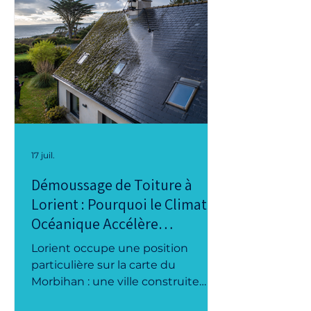
dans le Morbihan (56), l’Ille-et-
Vilaine (35), la Loire-Atlantique (44)
et plus largement dans le Grand
Ouest. Basée à Allaire, dans le
Morbihan, notre entreprise
poursuit ainsi ses investissements
d
17 juil.
Démoussage de Toiture à
Lorient : Pourquoi le Climat
Océanique Accélère
l'Apparition des Mousses
Lorient occupe une position
particulière sur la carte du
Morbihan : une ville construite
autour d'une rade où se