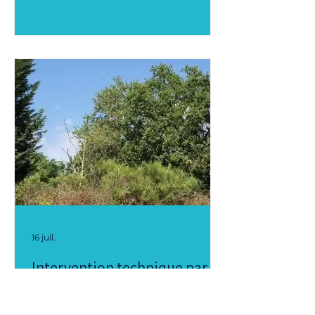
rejoignent le Scorff, le Blavet et le
Ter, ouverte sur l'océan Atlantique,
exposée aux vents dominants et à
une humidité quasi permanente.
Cette situation géographique, qui
fait tout le charme de la région
lorientaise, est aussi ce qui
accélère le vieillissement des
toitures. Mousses, lichens et
algues vertes s'y développent plus
vite qu'ailleurs, et les propriétai
16 juil.
Intervention technique par
drone : ALR Drones en soutien
des équipes Enedis dans le