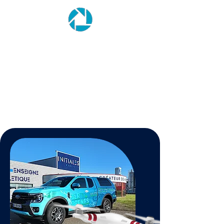
Un atout avant la mise en
vente
Offrir à votre façade un aspect
soigné et impeccable renforce la
confiance des acheteurs potentiels
et favorise une transaction réussie.