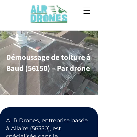
Démoussage de toiture à
Baud (56150) – Par drone
ALR Drones, entreprise basée
à Allaire (56350), est
spécialisée dans le