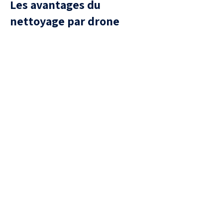
Les avantages du
nettoyage par drone
Sécurité
aucune présence humaine sur la
toiture, donc aucun risque de
chute ou de casse de tuiles.
Efficacité
Traitement uniforme, capable
d’atteindre des zones difficiles
d’accès.