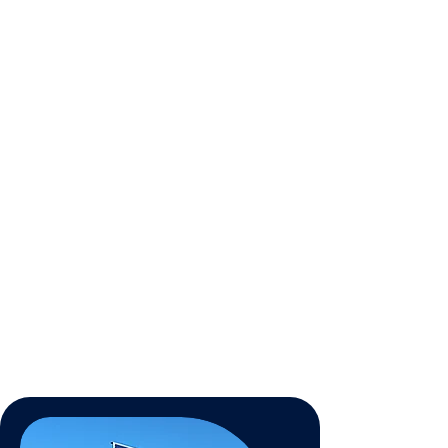
Durabilité
Traitements biodégradables,
efficaces et compatibles avec
l’agriculture biologique.
Esthétique
Améliore l’aspect de votre
habitation en retrouvant une
toiture comme neuve.