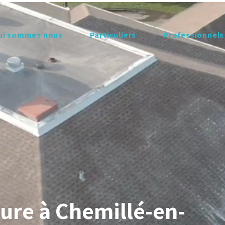
ui sommes nous
Particuliers
Professionnels
ure à Chemillé-en-