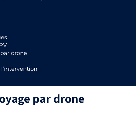
ues
FPV
 par drone
l’intervention.
toyage par drone