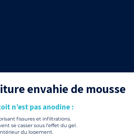
toiture envahie de mousse
oit n’est pas anodine :
risant fissures et infiltrations.
nt se casser sous l’effet du gel.
l’intérieur du logement.