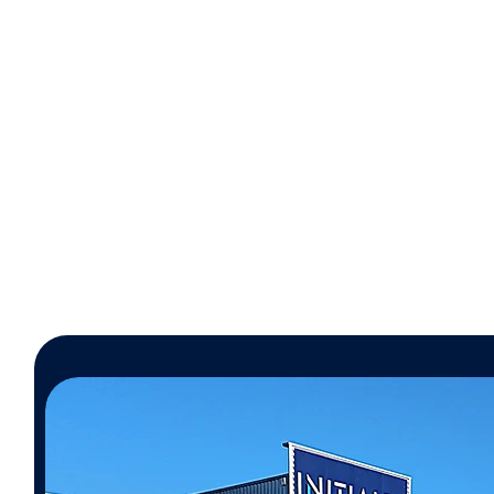
Sécurité
aucune présence humaine
Tra
sur la toiture, donc aucun
risque de chute ou de casse
de tuiles.