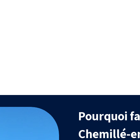
Efficacité
Durabilit
itement uniforme, capable
Traitements biodég
d’atteindre des zones
efficaces et compati
difficiles d’accès.
l’agriculture biol
Pourquoi fa
Chemillé-e