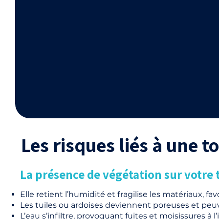
Les risques liés à une 
La présence de végétation sur votre t
Elle retient l’humidité et fragilise les matériaux, favo
Les tuiles ou ardoises deviennent poreuses et peuve
L’eau s’infiltre, provoquant fuites et moisissures à 