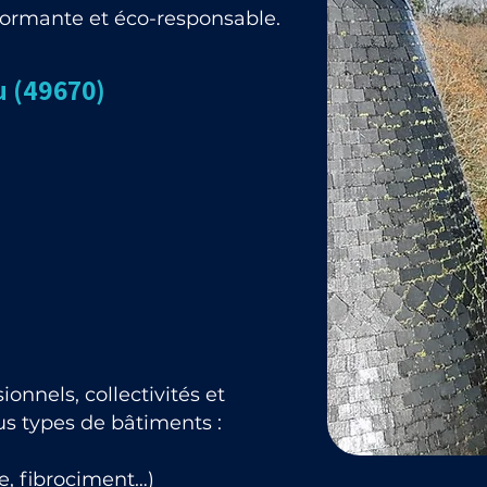
rformante et éco-responsable.
u (49670)
onnels, collectivités et
ous types de bâtiments :
e, fibrociment…)