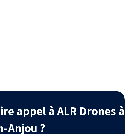
é
Esthétique
radables,
Améliore l’aspect de votre
bles avec
habitation en retrouvant une
ogique.
toiture comme neuve.
ire appel à ALR Drones à
n-Anjou ?