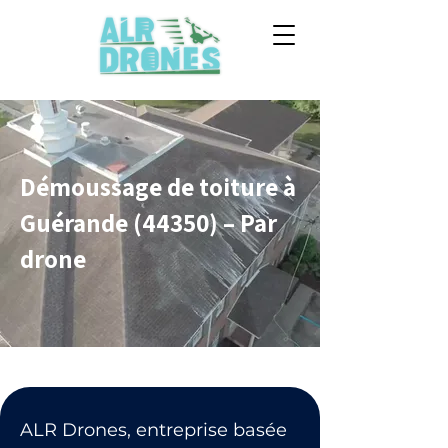
Démoussage de toiture à
Guérande (44350) – Par
drone
ALR Drones, entreprise basée