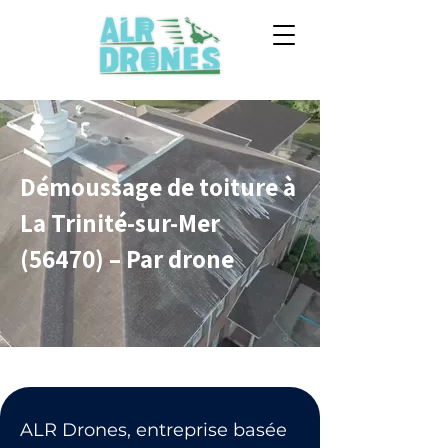
Démoussage de toiture à
La Trinité-sur-Mer
(56470) – Par drone
ALR Drones, entreprise basée