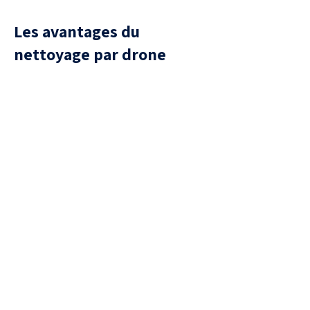
Les avantages du
nettoyage par drone
Sécurité
aucune présence humaine sur la
toiture, donc aucun risque de
chute ou de casse de tuiles.
Efficacité
Traitement uniforme, capable