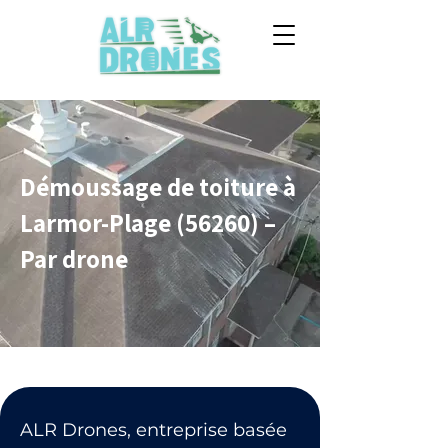
Démoussage de toiture à
Larmor-Plage (56260) –
Par drone
ALR Drones, entreprise basée