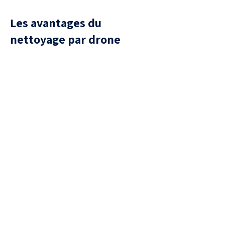
Les avantages du
nettoyage par drone
Sécurité
aucune présence humaine sur la
toiture, donc aucun risque de
chute ou de casse de tuiles.
Efficacité
Traitement uniforme, capable