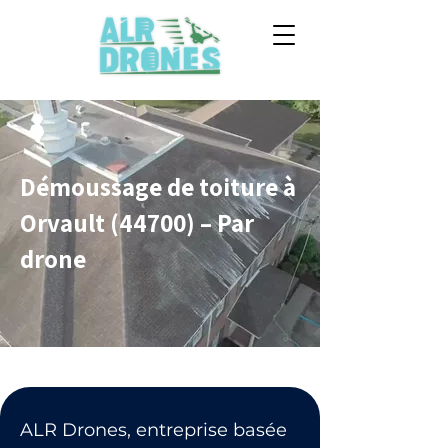
Démoussage de toiture à
Orvault (44700) – Par
drone
ALR Drones, entreprise basée