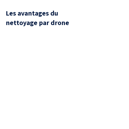
Les avantages du
nettoyage par drone
Sécurité
aucune présence humaine sur la
toiture, donc aucun risque de
chute ou de casse de tuiles.
Efficacité
Traitement uniforme, capable