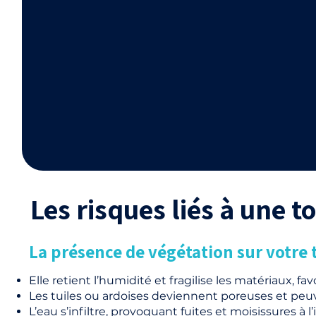
Les risques liés à une 
La présence de végétation sur votre t
Elle retient l’humidité et fragilise les matériaux, favo
Les tuiles ou ardoises deviennent poreuses et peuve
L’eau s’infiltre, provoquant fuites et moisissures à 