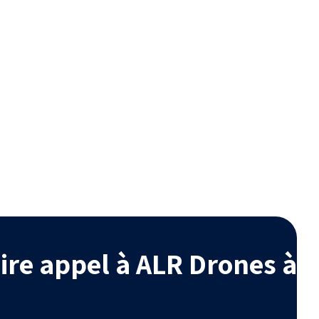
é
Esthétique
radables,
Améliore l’aspect de votre
bles avec
habitation en retrouvant une
ogique.
toiture comme neuve.
ire appel à ALR Drones à