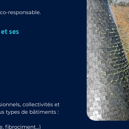
éco-responsable.
et ses
onnels, collectivités et
ous types de bâtiments :
e, fibrociment…)