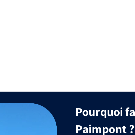
Efficacité
Durabilit
itement uniforme, capable
Traitements biodég
d’atteindre des zones
efficaces et compati
difficiles d’accès.
l’agriculture biol
Pourquoi fa
Paimpont ?