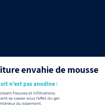
toiture envahie de mousse
oit n’est pas anodine :
risant fissures et infiltrations.
nt se casser sous l’effet du gel.
l’intérieur du logement.