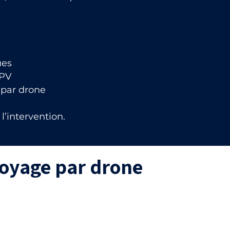
ues
FPV
 par drone
l’intervention.
toyage par drone