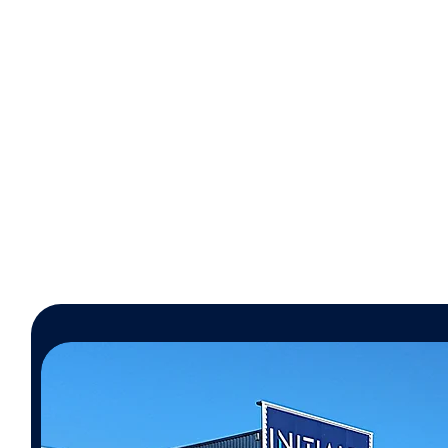
Sécurité
aucune présence humaine
Tra
sur la toiture, donc aucun
risque de chute ou de casse
de tuiles.