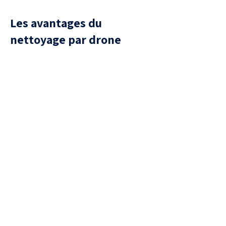
Les avantages du
nettoyage par drone
Sécurité
aucune présence humaine sur la
toiture, donc aucun risque de
chute ou de casse de tuiles.
Efficacité
Traitement uniforme, capable