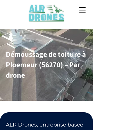
Démoussage de toiture à
Ploemeur (56270) – Par
drone
ALR Drones, entreprise basée