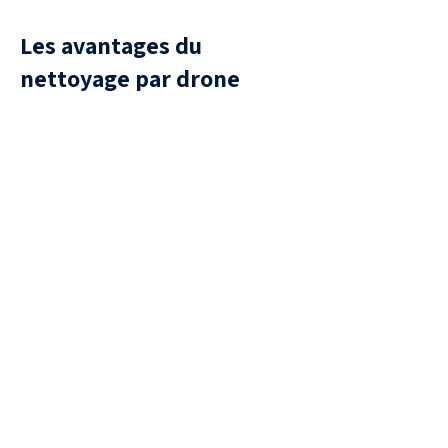
Les avantages du
nettoyage par drone
Sécurité
aucune présence humaine sur la
toiture, donc aucun risque de
chute ou de casse de tuiles.
Efficacité
Traitement uniforme, capable