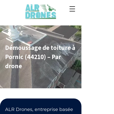
Démoussage de toiture à
Pornic (44210) – Par
drone
ALR Drones, entreprise basée