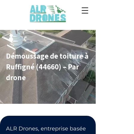
Démoussage de toiture à
Ruffigné (44660) – Par
drone
ALR Drones, entreprise basée