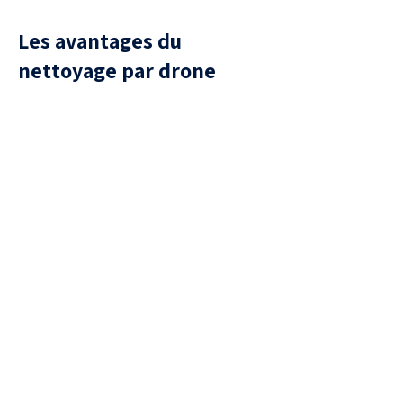
Les avantages du
nettoyage par drone
Sécurité
aucune présence humaine sur la
toiture, donc aucun risque de
chute ou de casse de tuiles.
Efficacité
Traitement uniforme, capable