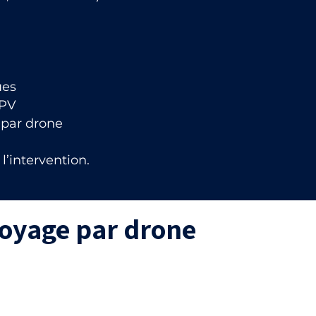
ues
FPV
 par drone
l’intervention.
toyage par drone