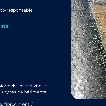
éco-responsable.
Pins
onnels, collectivités et
ous types de bâtiments :
e, fibrociment…)