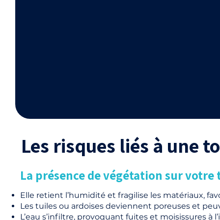
Les risques liés à une 
La présence de végétation sur votre t
Elle retient l’humidité et fragilise les matériaux, favo
Les tuiles ou ardoises deviennent poreuses et peuve
L’eau s’infiltre, provoquant fuites et moisissures à 