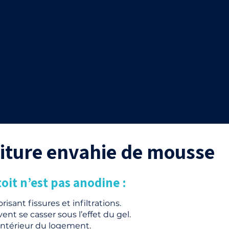
toiture envahie de mousse
oit n’est pas anodine :
risant fissures et infiltrations.
nt se casser sous l’effet du gel.
l’intérieur du logement.