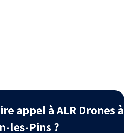
é
Esthétique
radables,
Améliore l’aspect de votre
bles avec
habitation en retrouvant une
ogique.
toiture comme neuve.
ire appel à ALR Drones à
n-les-Pins ?