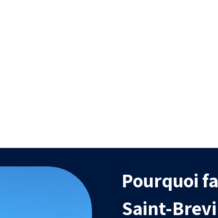
Efficacité
Durabilit
itement uniforme, capable
Traitements biodég
d’atteindre des zones
efficaces et compati
difficiles d’accès.
l’agriculture biol
Pourquoi fa
Saint-Brevi