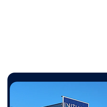
Sécurité
aucune présence humaine
Tra
sur la toiture, donc aucun
risque de chute ou de casse
de tuiles.