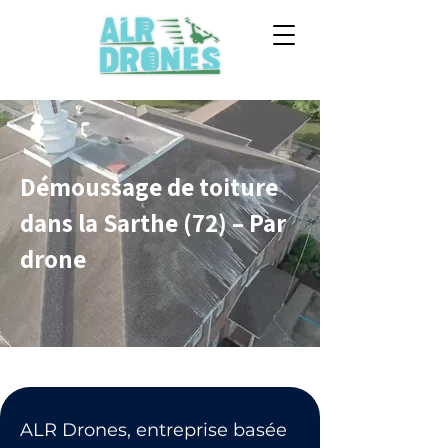
Démoussage de toiture
dans la Sarthe (72) – Par
drone
ALR Drones, entreprise basée