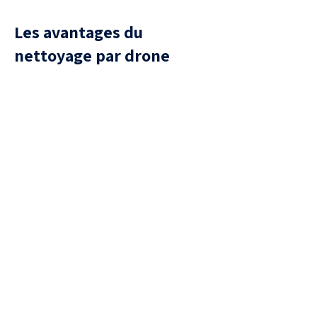
Les avantages du
nettoyage par drone
Sécurité
aucune présence humaine sur la
toiture, donc aucun risque de
chute ou de casse de tuiles.
Efficacité
Traitement uniforme, capable