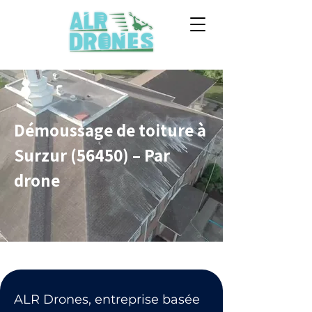
Démoussage de toiture à
Surzur (56450) – Par
drone
ALR Drones, entreprise basée