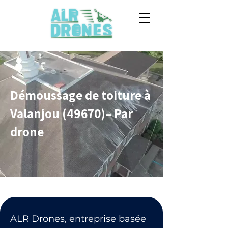
Démoussage de toiture à
Valanjou (49670)– Par
drone
ALR Drones, entreprise basée