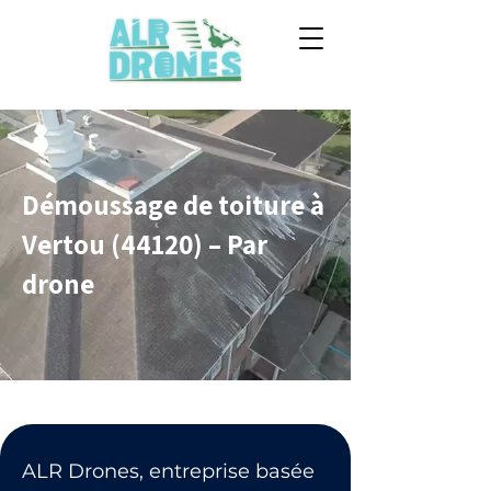
Démoussage de toiture à
Vertou (44120) – Par
drone
ALR Drones, entreprise basée