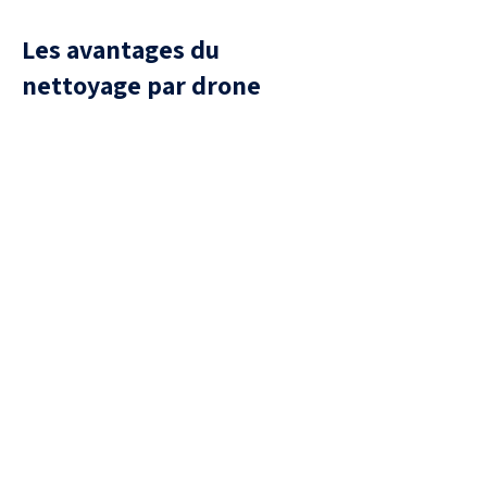
Les avantages du
nettoyage par drone
Sécurité
aucune présence humaine sur la
toiture, donc aucun risque de
chute ou de casse de tuiles.
Efficacité
Traitement uniforme, capable