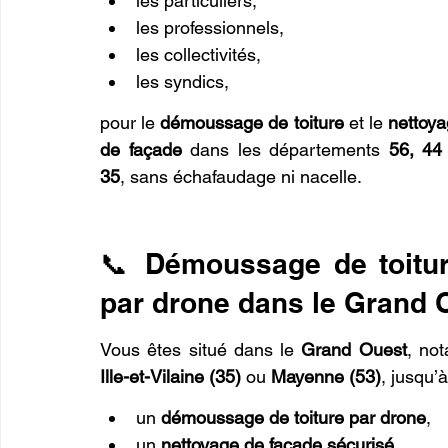
les particuliers,
les professionnels,
les collectivités,
les syndics,
pour le 
démoussage de toiture
 et le 
nettoya
de façade
 dans les départements 
56, 44 
35
, sans échafaudage ni nacelle.
📞 Démoussage de toitur
par drone dans le Grand 
Vous êtes situé dans le 
Grand Ouest
, no
Ille-et-Vilaine (35)
 ou 
Mayenne (53)
, jusqu’à
un 
démoussage de toiture par drone
,
un 
nettoyage de façade sécurisé
,