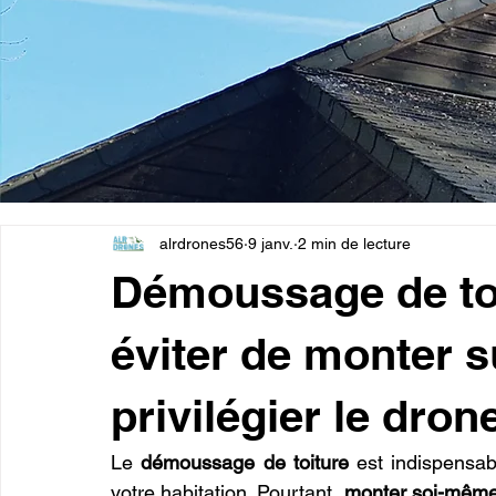
alrdrones56
9 janv.
2 min de lecture
Démoussage de toi
éviter de monter su
privilégier le dron
Le 
démoussage de toiture
 est indispensab
votre habitation. Pourtant, 
monter soi-même s