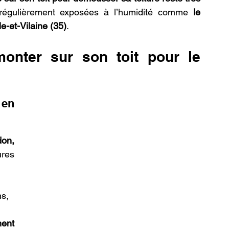
égulièrement exposées à l’humidité comme 
le 
le-et-Vilaine (35)
.
onter sur son toit pour le 
en 
on, 
ures 
ns,
ent 