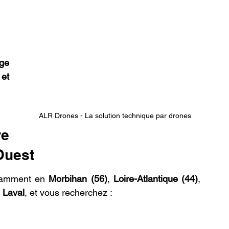
ge 
et 
ALR Drones - La solution technique par drones
e 
Ouest
tamment en 
Morbihan (56)
, 
Loire-Atlantique (44)
, 
 
Laval
, et vous recherchez :