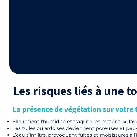
Les risques liés à une 
La présence de végétation sur votre t
Elle retient l’humidité et fragilise les matériaux, favo
Les tuiles ou ardoises deviennent poreuses et peuve
L’eau s’infiltre, provoquant fuites et moisissures à 