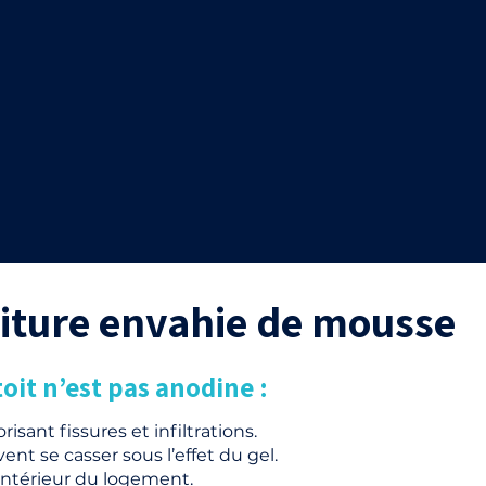
toiture envahie de mousse
oit n’est pas anodine :
risant fissures et infiltrations.
nt se casser sous l’effet du gel.
l’intérieur du logement.