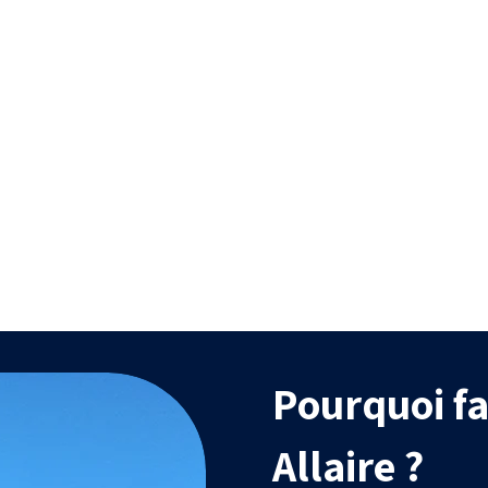
Efficacité
Durabilit
itement uniforme, capable
Traitements biodég
d’atteindre des zones
efficaces et compati
difficiles d’accès.
l’agriculture biol
Pourquoi fa
Allaire ?