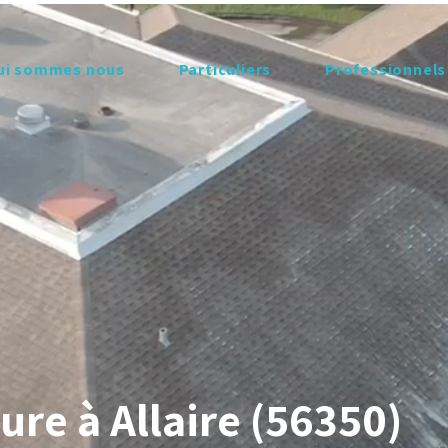
ui sommes nous
Particuliers
Professionnels
re à Allaire (56350)