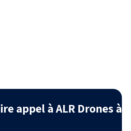
é
Esthétique
radables,
Améliore l’aspect de votre
bles avec
habitation en retrouvant une
ogique.
toiture comme neuve.
ire appel à ALR Drones à