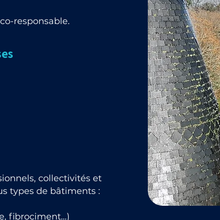
éco-responsable.
ses
onnels, collectivités et
ous types de bâtiments :
e, fibrociment…)