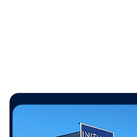
Sécurité
aucune présence humaine
Tra
sur la toiture, donc aucun
risque de chute ou de casse
de tuiles.