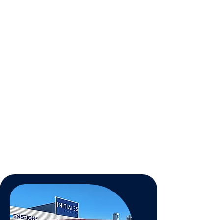
Durabilité
Traitements biodégradables,
efficaces et compatibles avec
l’agriculture biologique.
Esthétique
Améliore l’aspect de votre
habitation en retrouvant une
toiture comme neuve.