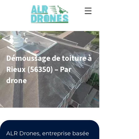
Démoussage de toiture à
Rieux (56350) – Par
drone
ALR Drones, entreprise basée