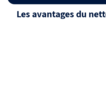
Les avantages du net
Sécurité
aucune présence humaine
Tra
sur la toiture, donc aucun
risque de chute ou de casse
de tuiles.