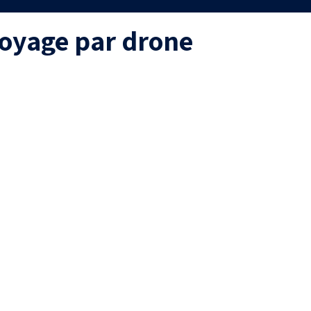
toyage par drone
Efficacité
Durabilit
itement uniforme, capable
Traitements biodég
d’atteindre des zones
efficaces et compati
difficiles d’accès.
l’agriculture biol