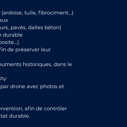
ardoise, tuile, fibrociment…)
aux
urs, pavés, dalles béton)
n durable
posite…)
in de préserver leur
numents historiques, dans le
FPV
par drone avec photos et
ervention, afin de contrôler
ltat durable.