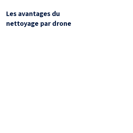
Les avantages du
nettoyage par drone
Sécurité
aucune présence humaine sur la
toiture, donc aucun risque de
chute ou de casse de tuiles.
Efficacité
Traitement uniforme, capable