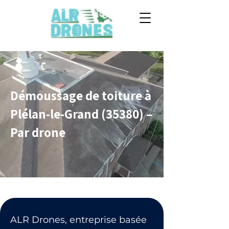
Démoussage de toiture à
Plélan-le-Grand (35380) –
Par drone
ALR Drones, entreprise basée