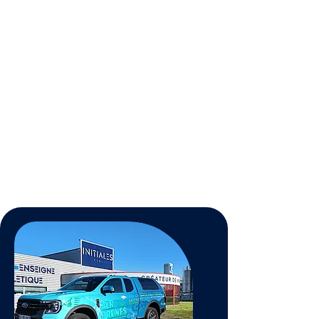
Traitements biodégradables,
efficaces et compatibles avec
l’agriculture biologique.
Esthétique
Améliore l’aspect de votre
habitation en retrouvant une
toiture comme neuve.