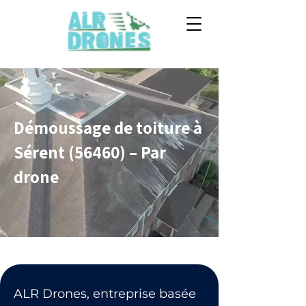
Démoussage de toiture à
Sérent (56460) – Par
drone
ALR Drones, entreprise basée