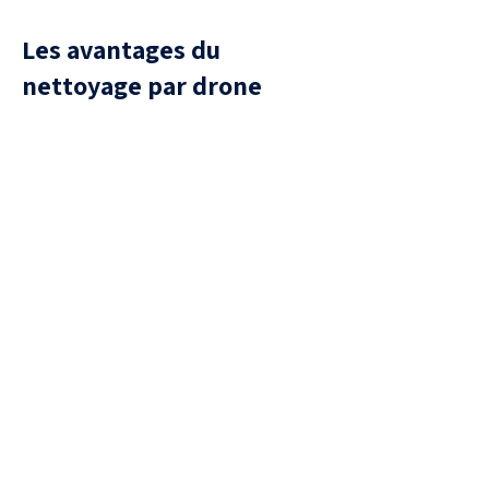
Les avantages du
nettoyage par drone
Sécurité
aucune présence humaine sur la
toiture, donc aucun risque de
chute ou de casse de tuiles.
Efficacité
Traitement uniforme, capable