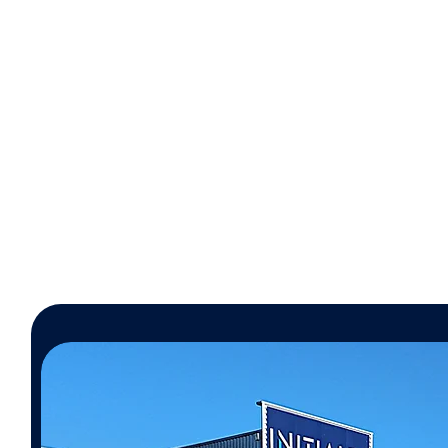
Sécurité
aucune présence humaine
Tra
sur la toiture, donc aucun
risque de chute ou de casse
de tuiles.