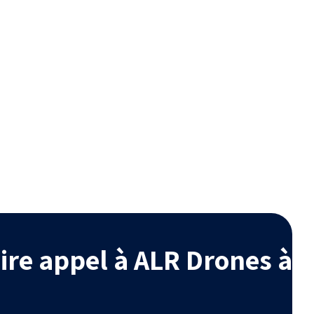
é
Esthétique
radables,
Améliore l’aspect de votre
bles avec
habitation en retrouvant une
ogique.
toiture comme neuve.
ire appel à ALR Drones à