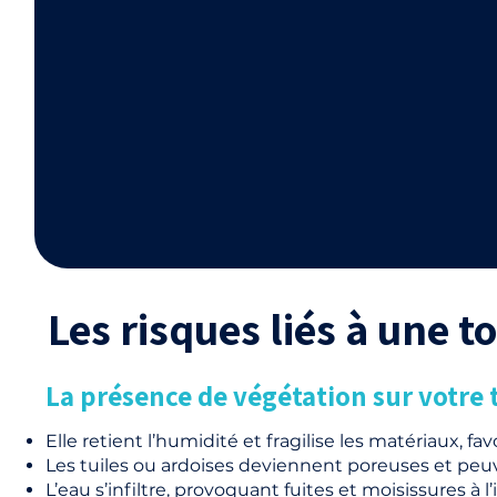
Les risques liés à une 
La présence de végétation sur votre t
Elle retient l’humidité et fragilise les matériaux, favo
Les tuiles ou ardoises deviennent poreuses et peuve
L’eau s’infiltre, provoquant fuites et moisissures à 