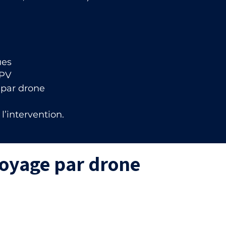
ues
FPV
 par drone
l’intervention.
toyage par drone