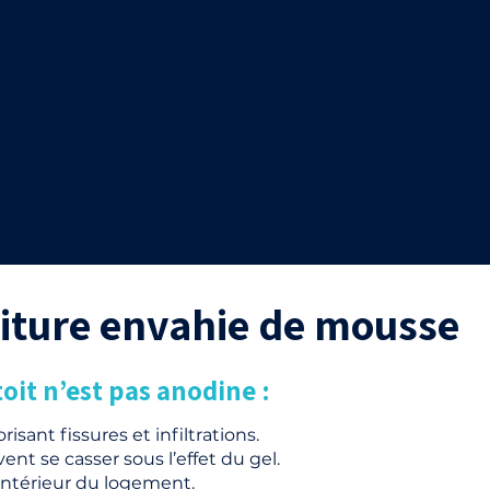
toiture envahie de mousse
oit n’est pas anodine :
risant fissures et infiltrations.
nt se casser sous l’effet du gel.
l’intérieur du logement.