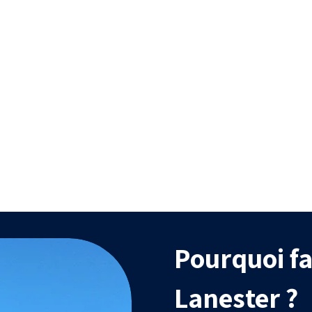
Efficacité
Durabilit
itement uniforme, capable
Traitements biodég
d’atteindre des zones
efficaces et compati
difficiles d’accès.
l’agriculture biol
Pourquoi fa
Lanester ?