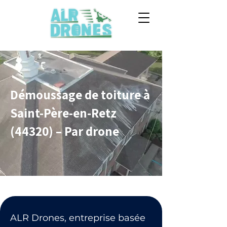
Démoussage de toiture à
Saint-Père-en-Retz
(44320) – Par drone
ALR Drones, entreprise basée