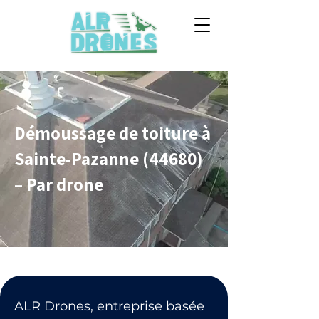
Démoussage de toiture à
Sainte-Pazanne (44680)
– Par drone
ALR Drones, entreprise basée