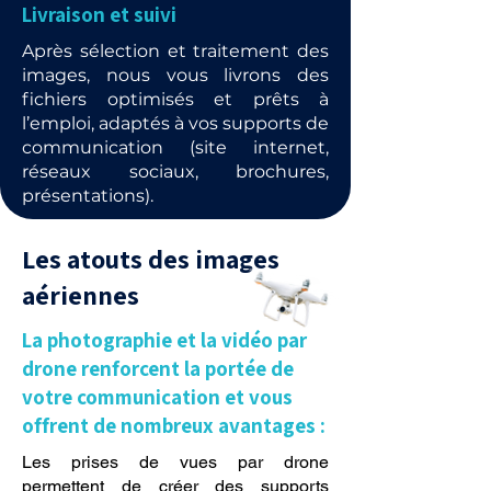
Livraison et suivi
Après sélection et traitement des
images, nous vous livrons des
fichiers optimisés et prêts à
l’emploi, adaptés à vos supports de
communication (site internet,
réseaux sociaux, brochures,
présentations).
Les atouts des images
aériennes
La photographie et la vidéo par
drone renforcent la portée de
votre communication et vous
offrent de nombreux avantages :
Les prises de vues par drone
permettent de créer des supports