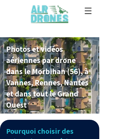
Photos et vidéos
aériennes par drone
dans le Morbihan (56), à
Vannes, Rennes, Nantes
et dans tout le Grand
Ouest
Pourquoi choisir des