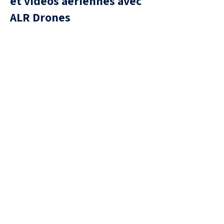
et vidéos aériennes avec
ALR Drones
Sécurité
Intervention sans risque pour les
équipes humaines.
Précision accrue
caméras thermiques détectant la
chaleur corporelle, même dans
l’obscurité.