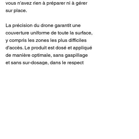
vous n'avez rien à préparer ni à gérer 
sur place.
La précision du drone garantit une 
couverture uniforme de toute la surface, 
y compris les zones les plus difficiles 
d'accès. Le produit est dosé et appliqué 
de manière optimale, sans gaspillage 
et sans sur-dosage, dans le respect 
des normes environnementales en 
vigueur.
Les communes du Morbihan 
couvertes par ALR Drones 
autour de Vannes
ALR Drones intervient sur l'ensemble 
du bassin vannetais et au-delà dans le 
Morbihan. Voici les principales 