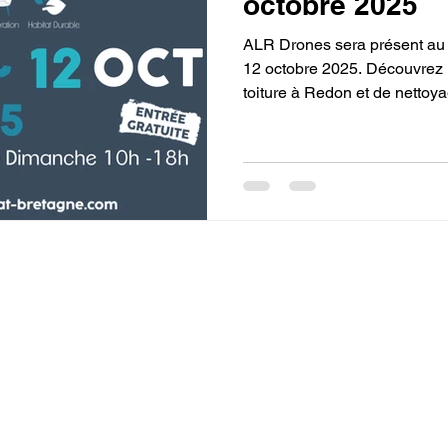
octobre 2025
ALR Drones sera présent au 
12 octobre 2025. Découvrez
toiture à Redon et de nettoy
Ouest.
SARL ALR Drones
80 rue du Val de Vilaine
56350 Allaire
06 80 35 93 21 - alrdrones56@gmail.com
SIRET 98429318300013 - RCS Vannes B 984 293 183