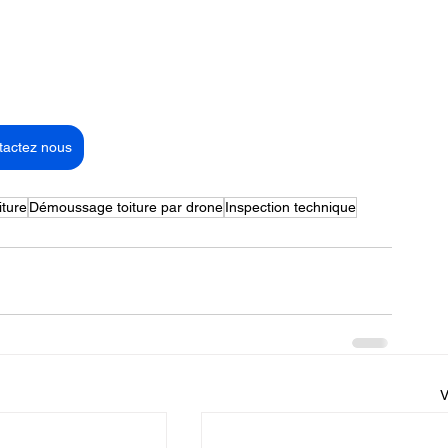
tactez nous
ture
Démoussage toiture par drone
Inspection technique
V