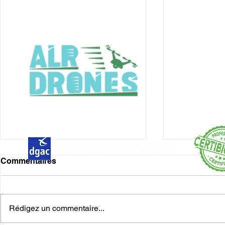
Pilote de drone professionnel certifié par
la Direction Générale de l’Aviation Civile
Commentaires
Rédigez un commentaire...