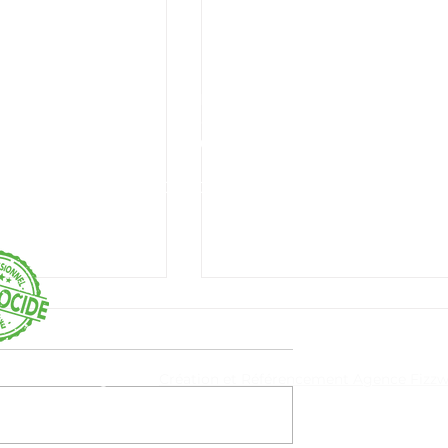
SARL ALR Drones
80 rue du Val de Vilaine
56350 Allaire
06 80 35 93 21 - alrdrones56@gmail.com
SIRET 98429318300013 - RCS Vannes B 984 293 183
Mentions légales
Création et Référencement Agence Fizz